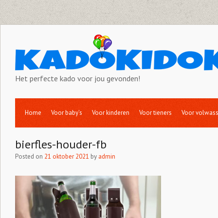
Het perfecte kado voor jou gevonden!
Home
Voor baby’s
Voor kinderen
Voor tieners
Voor volwas
bierfles-houder-fb
Posted on
21 oktober 2021
by
admin