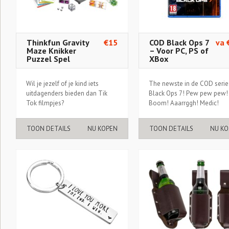
Thinkfun Gravity
€15
COD Black Ops 7
va 
Maze Knikker
– Voor PC, PS of
Puzzel Spel
XBox
Wil je jezelf of je kind iets
The newste in de COD serie
uitdagenders bieden dan Tik
Black Ops 7! Pew pew pew!
Tok filmpjes?
Boom! Aaarrggh! Medic!
TOON DETAILS
NU KOPEN
TOON DETAILS
NU KO