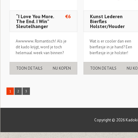
“I Love You More.
€6
Kunst Lederen
The End. I Win”
Bierfles
Sleutelhanger
Holster/Houder
Awwwww. Romantisch! Als je
Wat is er cooler dan een
dit kado krijgt, word je toch
bierflesje in je hand? Een
helemaal week van binnen?
bierflesje in je holster!
TOON DETAILS
NU KOPEN
TOON DETAILS
NU KO
1
2
3
Copyright © 2026
Kadoki