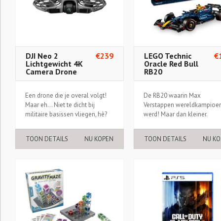
DJI Neo 2
€239
LEGO Technic
€
Lichtgewicht 4K
Oracle Red Bull
Camera Drone
RB20
Een drone die je overal volgt!
De RB20 waarin Max
Maar eh... Niet te dicht bij
Verstappen wereldkampioe
militaire basissen vliegen, hè?
werd! Maar dan kleiner.
TOON DETAILS
NU KOPEN
TOON DETAILS
NU KO