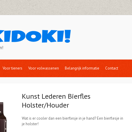
n!
Voor tieners
Voor volwassenen
Belangrijk informatie
Contact
Kunst Lederen Bierfles
Holster/Houder
Wat is er cooler dan een bierflesje in je hand? Een bierflesje in
je holster!