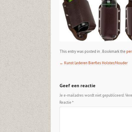
This entry was posted in . Bookmark the
per
Post navigation
←
Kunst Lederen Bierfles Holster/Houder
Geef een reactie
Je e-mailadres wordt niet gepubliceerd.
Ver
Reactie
*