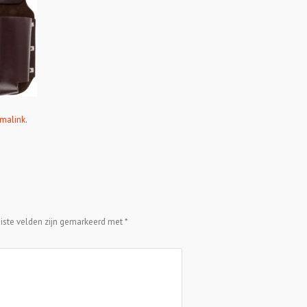
malink
.
eiste velden zijn gemarkeerd met
*