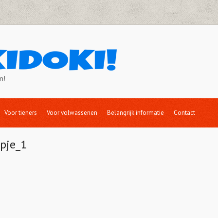
n!
Voor tieners
Voor volwassenen
Belangrijk informatie
Contact
pje_1