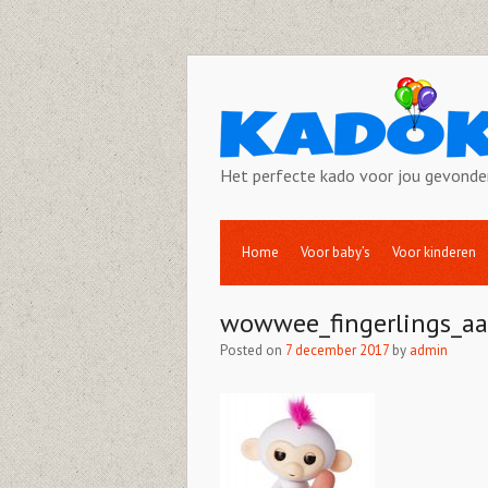
Het perfecte kado voor jou gevonde
Home
Voor baby’s
Voor kinderen
wowwee_fingerlings_aa
Posted on
7 december 2017
by
admin