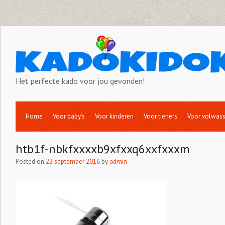
Het perfecte kado voor jou gevonden!
Home
Voor baby’s
Voor kinderen
Voor tieners
Voor volwas
htb1f-nbkfxxxxb9xfxxq6xxfxxxm
Posted on
22 september 2016
by
admin