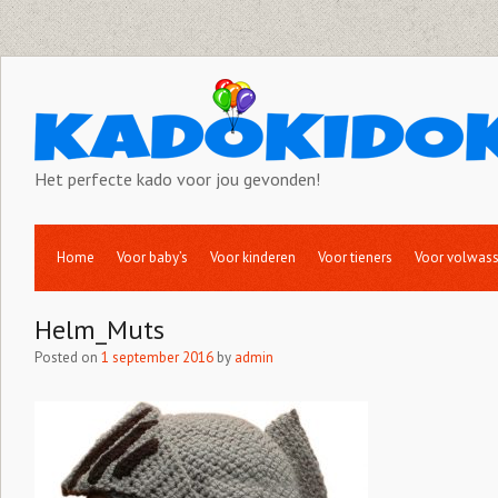
Het perfecte kado voor jou gevonden!
Home
Voor baby’s
Voor kinderen
Voor tieners
Voor volwas
Helm_Muts
Posted on
1 september 2016
by
admin