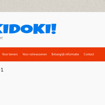
n!
Voor tieners
Voor volwassenen
Belangrijk informatie
Contact
-1