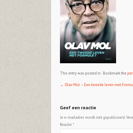
This entry was posted in . Bookmark the
per
Post navigation
←
Olav Mol – Een tweede leven met Formu
Geef een reactie
Je e-mailadres wordt niet gepubliceerd.
Ver
Reactie
*