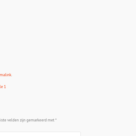
malink
.
le 1
eiste velden zijn gemarkeerd met
*