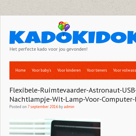
Het perfecte kado voor jou gevonden!
Home
Voor baby’s
Voor kinderen
Voor tieners
Voor volwas
Flexibele-Ruimtevaarder-Astronaut-USB
Nachtlampje-Wit-Lamp-Voor-Computer-
Posted on
7 september 2016
by
admin