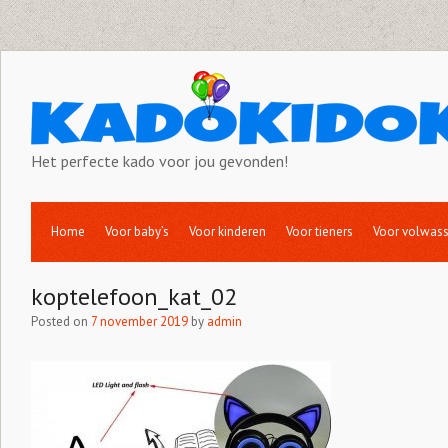
Het perfecte kado voor jou gevonden!
Home
Voor baby’s
Voor kinderen
Voor tieners
Voor volwas
koptelefoon_kat_02
Posted on
7 november 2019
by
admin