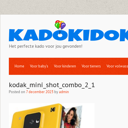
Het perfecte kado voor jou gevonden!
Home
Voor baby’s
Voor kinderen
Voor tieners
Voor volwas
kodak_mini_shot_combo_2_1
Posted on
7 december 2023
by
admin