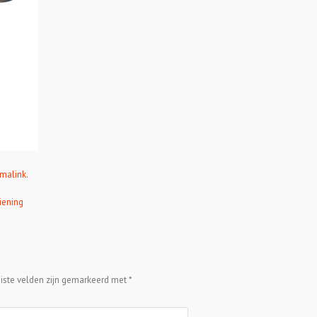
malink
.
iening
eiste velden zijn gemarkeerd met
*