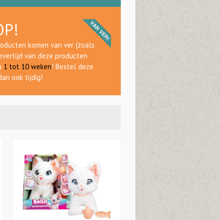
OP!
oducten komen van ver (zoals
levertijd van deze producten
an
1 tot 10 weken
! Bestel deze
tnite Battle Bus + Poppetjes - €60
an ook tijdig!
 is nog steeds hot. LEGO ook. Dus deze Battle Bus is win-win.