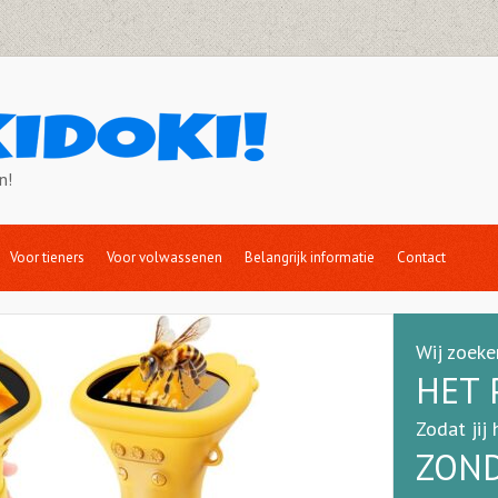
n!
Voor tieners
Voor volwassenen
Belangrijk informatie
Contact
Wij zoeke
HET 
Zodat jij 
ZOND