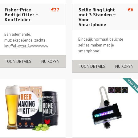
Fisher-Price
€27
Selfie Ring Light
€6
Bedtijd Otter –
met 3 Standen –
Knuffeldier
Voor
Smartphone
Een ademende,
Eindelijk normaal belichte
muziekspelende, zachte
selfies maken met je
knuffel-otter. Awwwwww!
smartphone!
TOON DETAILS
NU KOPEN
TOON DETAILS
NU KOPEN