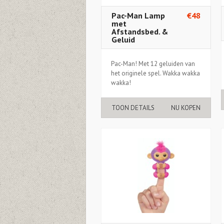
Pac-Man Lamp
€48
met
Afstandsbed. &
Geluid
Pac-Man! Met 12 geluiden van
het originele spel. Wakka wakka
wakka!
TOON DETAILS
NU KOPEN