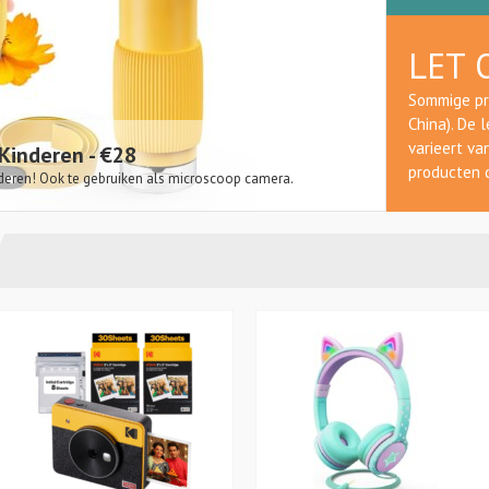
LET 
Sommige pr
China). De 
varieert v
Kinderen - €28
LEGO For
producten d
deren! Ook te gebruiken als microscoop camera.
Yep. Fortnite