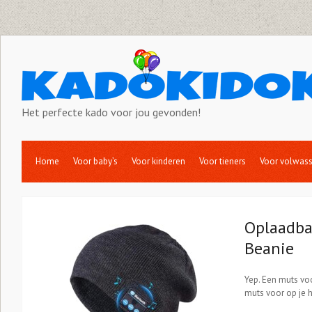
Het perfecte kado voor jou gevonden!
Home
Voor baby’s
Voor kinderen
Voor tieners
Voor volwas
Oplaadba
Beanie
Yep. Een muts voo
muts voor op je 