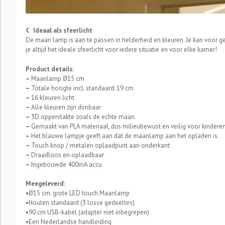
☾ Ideaal als sfeerlicht
De maan lamp is aan te passen in helderheid en kleuren. Je kan voor ge
je altijd het ideale sfeerlicht voor iedere situatie en voor elke kamer!
Product details:
–
Maanlamp Ø15 cm
–
Totale hoogte incl. standaard: 19 cm
–
16 kleuren licht
–
Alle kleuren zijn dimbaar
–
3D oppervlakte zoals de echte maan.
–
Gemaakt van PLA materiaal, dus milieubewust en veilig voor kinderen
–
Het blauwe lampje geeft aan dat de maanlamp aan het opladen is.
–
Touch knop / metalen oplaadpunt aan onderkant
–
Draadloos en oplaadbaar
–
Ingebouwde 400mA accu
Meegeleverd:
•Ø15 cm. grote LED touch Maanlamp
•Houten standaard (3 losse gedeeltes)
•90 cm USB-kabel (adapter niet inbegrepen)
•Een Nederlandse handleiding