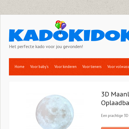
Het perfecte kado voor jou gevonden!
Home
Voor baby’s
Voor kinderen
Voor tieners
Voor volwas
3D Maanl
Oplaadba
Een prachtige 3D