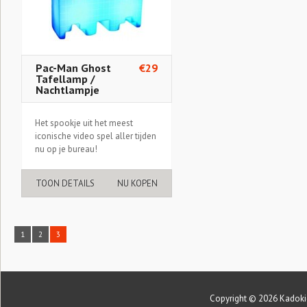
Pac-Man Ghost
€29
Tafellamp /
Nachtlampje
Het spookje uit het meest
iconische video spel aller tijden
nu op je bureau!
TOON DETAILS
NU KOPEN
1
2
3
Copyright © 2026
Kadoki