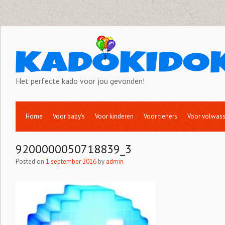
Het perfecte kado voor jou gevonden!
Home
Voor baby’s
Voor kinderen
Voor tieners
Voor volwas
9200000050718839_3
Posted on
1 september 2016
by
admin