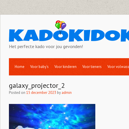
Het perfecte kado voor jou gevonden!
Home
Voor baby’s
Voor kinderen
Voor tieners
Voor volwas
galaxy_projector_2
Posted on
15 december 2023
by
admin